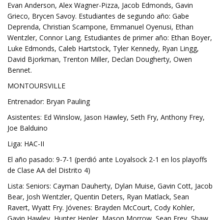
Evan Anderson, Alex Wagner-Pizza, Jacob Edmonds, Gavin
Grieco, Brycen Savoy. Estudiantes de segundo año: Gabe
Deprenda, Christian Scampone, Emmanuel Oyenusi, Ethan
Wentzler, Connor Lang. Estudiantes de primer año: Ethan Boyer,
Luke Edmonds, Caleb Hartstock, Tyler Kennedy, Ryan Lingg,
David Bjorkman, Trenton Miller, Declan Dougherty, Owen
Bennet.
MONTOURSVILLE
Entrenador: Bryan Pauling
Asistentes: Ed Winslow, Jason Hawley, Seth Fry, Anthony Frey,
Joe Balduino
Liga: HAC-II
El año pasado: 9-7-1 (perdió ante Loyalsock 2-1 en los playoffs
de Clase AA del Distrito 4)
Lista: Seniors: Cayman Dauherty, Dylan Muise, Gavin Cott, Jacob
Bear, Josh Wentzler, Quentin Deters, Ryan Matlack, Sean
Ravert, Wyatt Fry. Jóvenes: Brayden McCourt, Cody Kohler,
Gavin Hawley, Hunter Hepler, Mason Morrow, Sean Frey, Shaw