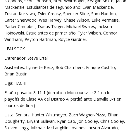
Stephens, Scott Johnson, Brett Whitmoyer, Keagan Smith, Jacob
Mackenzie. Estudiantes de segundo año: Evan Mackenzie,
Tristan Kurzawa, Tyler Creasy, Spencer Stine, Sam Haddon,
Carter Sherwood, Wes Harvey, Chase Wilson, Luke Vermeire,
Parker Campbell, Daeus Trager, Michael Swales, Jackson
Hoinowski. Estudiantes de primer año: Tyler Wilson, Connor
Windham, Peyton Hartman, Royce Gardner.
LEALSOCK
Entrenador: Steve Ertel
Asistentes: Lynnette Reitz, Rob Chambers, Enrique Castillo,
Brian Bustin
Liga: HAC-II
El año pasado: 8-11-1 (derrotó a Montoursville 2-1 en los
playoffs de Clase AA del Distrito 4; perdió ante Danville 3-1 en
cuartos de final)
Lista: Seniors: Hunter Whitmoyer, Zach Wagner-Pizza, Ethan
Dougherty, Bryant Sullivan, Ryan Cao, Jon Cooley, Chris Cooley,
Steven Lingg, Michael McLaughlin. Jóvenes: Jacson Alvarado,