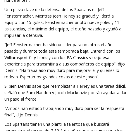
nunca antes".
Una pieza clave de la defensa de los Spartans es Jeff
Fenstermacher. Mientras Josh Heiney se graduó y lideró al
equipo con 15 goles, Fenstermacher anotó nueve goles y 11
asistencias, el máximo del equipo, el otoño pasado y ayudó a
impulsar la ofensiva.
“Jeff Fenstermacher ha sido un líder para nosotros el año
pasado y durante toda esta temporada baja. Entrenó con los
Williamsport City Lions y con los PA Classics y trajo esa
experiencia para transmitirla a sus compañeros de equipo”, dijo
Dennis. “Ha trabajado muy duro para mejorar él y quienes lo
rodean. Esperamos grandes cosas de este joven”.
Si bien Dennis sabe que reemplazar a Heiney es una tarea difícil,
señaló que Sam Haddon y Jacob Mackenzie podrán ayudar a dar
un paso al frente.
"Ambos han estado trabajando muy duro para ser la respuesta
final", dijo Dennis.
Los Spartans tienen una plantilla talentosa que buscará
aprovechar el récord de 7-10-1 del año pasado y avanzar a los