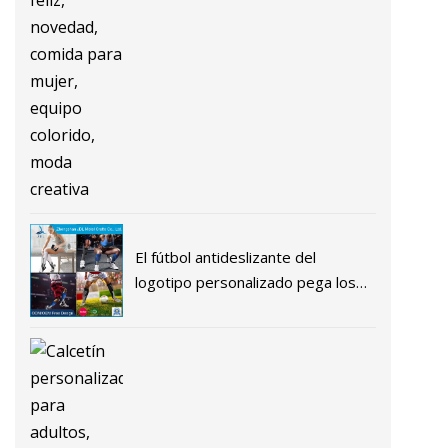
feliz, novedad, comida para mujer,
equipo colorido, moda creativa
El fútbol antideslizante del
logotipo personalizado pega los
calcetines largos antis de los
deportes del apretón del fútbol
del resbalón anti de los hombres