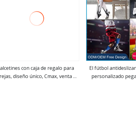
alcetines con caja de regalo para
El fútbol antidesliza
rejas, diseño único, Cmax, venta al
personalizado pega 
ver más
ver m
por mayor, Pizza, deportes, feliz,
largos antis de lo
vedad, comida para mujer, equipo
apretón del fútbol d
colorido, moda creativa
de los ho