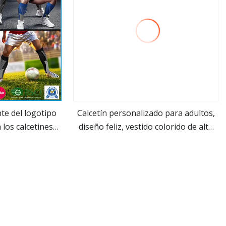
nte del logotipo
Calcetín personalizado para adultos,
los calcetines
diseño feliz, vestido colorido de alta
ás
ver más
s deportes del
elasticidad, calcetín deportivo
el resbalón anti
transpirable, calcetines de algodón a
mbres
la moda para hombres y mujeres