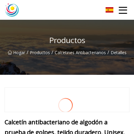
Calcetines Co., Ltd de los hombres de Sichuan
Productos
/
/
/
Hogar
Productos
Calcetines Antibacterianos
Detalles
Calcetín antibacteriano de algodón a
prueba de golpes, tejido duradero, Unisex,