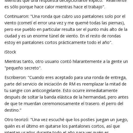
Mientras que una respuesta decepcionante explicó: "Realmente
es sólo porque hace calor mientras hace el trabajo".
Continuaron: "Una ronda que cubro uso pantalones solo por el
viento (cometí el error una vez y me quemé todas las piernas),
pero ese pueblo en particular resulta ser el punto más alto de la
ciudad y es un enorme túnel de viento. En el resto de rondas
estoy en pantalones cortos prácticamente todo el año".
iStock
Mientras tanto, otro usuario contó hilarantemente a la gente un
"pequeño secreto".
Escribieron: "Cuando eres aceptado para una ronda de entrega,
parte del servicio de iniciación de RM es reemplazar la mitad de
tu sangre con anticongelante. Esto ocurre inmediatamente
después de soltar la banda elástica de la hermandad, pero antes
de que te muerdan ceremoniosamente el trasero. el perro del
destino."
Otro teorizó: "Una vez escuché que los posties juegan un juego,
quién es el último en quitarse los pantalones cortos, así que
intentan usarlos durante todo el año para ver quién es