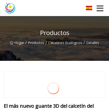
Calcetines Co., Ltd de los hombres de Sichuan
Productos
/
/
/
Hogar
Productos
Calcetines Ecológicos
Detalles
El más nuevo guante 3D del calcetín del