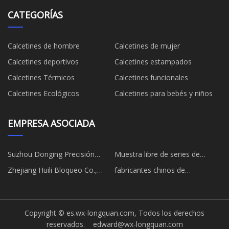
CATEGORÍAS
Calcetines de hombre
Calcetines de mujer
Calcetines deportivos
Calcetines estampados
Calcetines Térmicos
Calcetines funcionales
Calcetines Ecológicos
Calcetines para bebés y niños
EMPRESA ASOCIADA
Suzhou Donging Precisión
Muestra libre de series de
Moho Co., Limitado
fosfato
Zhejiang Huili Bloqueo Co.,
fabricantes chinos de
Limitado.
ventiladores solares
Copyright © es.wx-longquan.com, Todos los derechos
reservados.
edward@wx-longquan.com